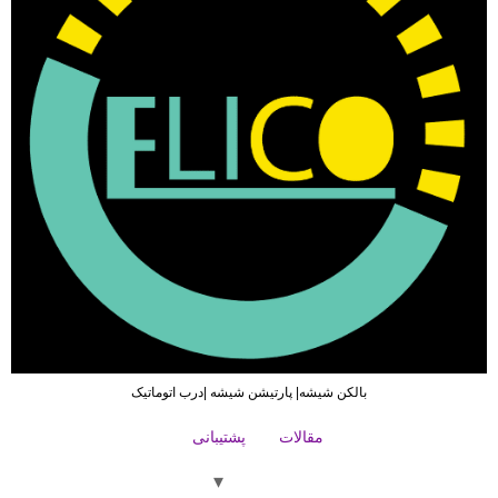
بالکن شیشه| پارتیشن شیشه |درب اتوماتیک
مقالات
پشتیبانی