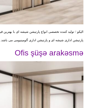
الیکو ؛ تولید کننده تخصصی انواع پارتیشن شیشه ای با بهترین قی
پارتیشن اداری شیشه ای و پارتیشن اداری آلومینیومی می باشد. برند الیک
Ofis şüşə arakəsmə