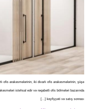
ı ofis arakəsmələrinin, iki divarlı ofis arakəsmələrinin, şüşə
akəsmələri istehsal edir və rəqabətli ofis bölmələri bazarında
keyfiyyəti və satış sonrası […]