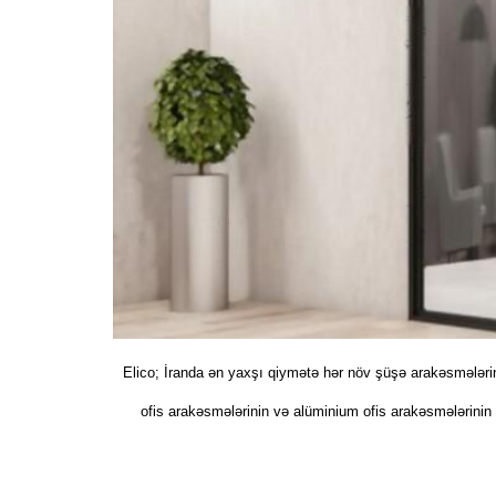
Elico; İranda ən yaxşı qiymətə hər növ şüşə arakəsmələrin i
ofis arakəsmələrinin və alüminium ofis arakəsmələrinin d