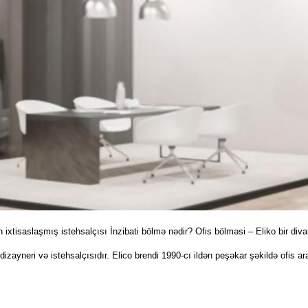
xtisaslaşmış istehsalçısı İnzibati bölmə nədir? Ofis bölməsi – Eliko bir divarl
izayneri və istehsalçısıdır. Elico brendi 1990-cı ildən peşəkar şəkildə ofis ar