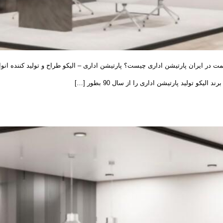
مت در ایران پارتیشن اداری چیست؟ پارتیشن اداری – الیکو طراح و تولید کننده انوا
و تولید پارتیشن اداری را از سال 90 بطور […]