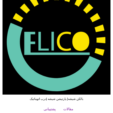
بالکن شیشه| پارتیشن شیشه |درب اتوماتیک
مقالات
پشتیبانی