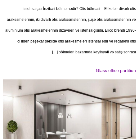
istehsalçısı İnzibati bölmə nədir? Ofis bölməsi – Eliko bir divarlı ofis
arakəsmələrinin, iki divarlı ofis arakəsmələrinin, şüşə ofis arakəsmələrinin və
alüminium ofis arakəsmələrinin dizayneri və istehsalçısıdır. Elico brendi 1990-
cı ildən peşəkar şəkildə ofis arakəsmələri istehsal edir və rəqabətli ofis
bölmələri bazarında keyfiyyəti və satış sonrası […]
Glass office partition