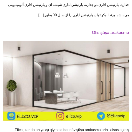
جداره، پارتیشن اداری دو جداره، پارتیشن اداری شیشه ای و پارتیشن اداری آلومینیومی
می باشد. برند الیکو تولید پارتیشن اداری را از سال 90 بطور […]
Ofis şüşə arakəsmə
Elico; İranda ən yaxşı qiymətə hər növ şüşə arakəsmələrin ixtisaslaşmış