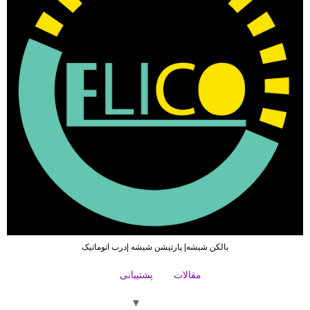
بالکن شیشه| پارتیشن شیشه |درب اتوماتیک
مقالات
پشتیبانی