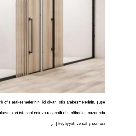
ı ofis arakəsmələrinin, iki divarlı ofis arakəsmələrinin, şüşə
akəsmələri istehsal edir və rəqabətli ofis bölmələri bazarında
keyfiyyəti və satış sonrası […]