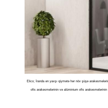
Elico; İranda ən yaxşı qiymətə hər növ şüşə arakəsmələrin i
ofis arakəsmələrinin və alüminium ofis arakəsmələrinin d