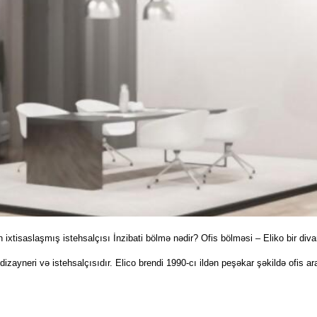
xtisaslaşmış istehsalçısı İnzibati bölmə nədir? Ofis bölməsi – Eliko bir divarl
izayneri və istehsalçısıdır. Elico brendi 1990-cı ildən peşəkar şəkildə ofis ar