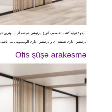
الیکو ؛ تولید کننده تخصصی انواع پارتیشن شیشه ای با بهترین قی
پارتیشن اداری شیشه ای و پارتیشن اداری آلومینیومی می باشد. برند الیک
Ofis şüşə arakəsmə