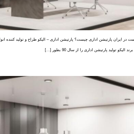
مت در ایران پارتیشن اداری چیست؟ پارتیشن اداری – الیکو طراح و تولید کننده انوا
و تولید پارتیشن اداری را از سال 90 بطور […]